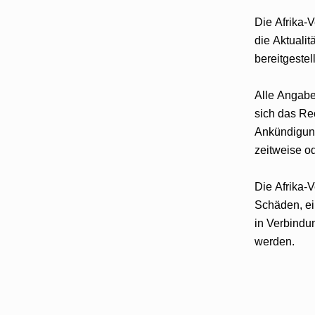
Die Afrika-Verein Veranstaltungs-GmbH übernimmt kein
die Aktualität, Vollständigkeit und Richtigkeit der auf dieser Website
bereitgestel
Alle Angaben sind unverbindlich. Die Afrika-Verein Veranstaltungs-GmbH behält
sich das Recht vor, ihren Internetau
Ankündigung zu verändern, zu ergänzen, zu löschen ode
ze
Die Afrika-Verein Veranstaltungs-GmbH haftet nicht f
Schäden, einschließlich entgangenen Gewinns, die aufgrund von - oder sonst wie
in Verbindung mit - Informati
werden.