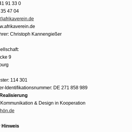
41 91 33 0
 35 47 04
at)afrikaverein.de
w.afrikaverein.de
hrer: Christoph Kannengießer
ellschaft:
cke 9
burg
ister: 114 301
r-Identifikationsnummer: DE 271 858 989
Realisierung
 Kommunikation & Design in Kooperation
hön.de
r Hinweis